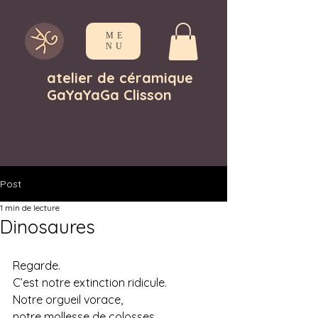
ME
NU
atelier de céramique
GaYaYaGa Clisson
Post
1 min de lecture
Dinosaures
Regarde.
C’est notre extinction ridicule.
Notre orgueil vorace,
notre mollesse de colosses.