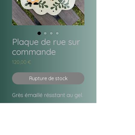
Plaque de rue sur
commande
Prix
120,00 €
Rupture de stock
Grès émaillé résistant au gel.
gayayagaetlegranddata siret n°
4319533000047