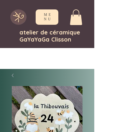
ME
NU
atelier de céramique
GaYaYaGa Clisson