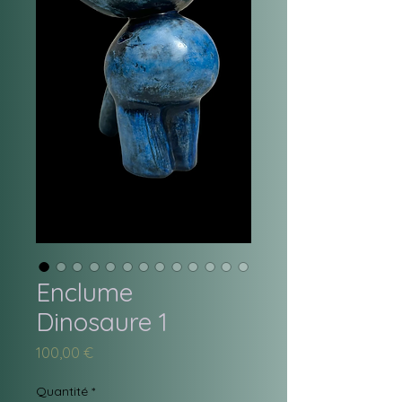
Enclume
Dinosaure 1
Prix
100,00 €
Quantité
*