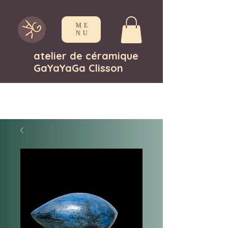
ME
NU
atelier de céramique
GaYaYaGa Clisson