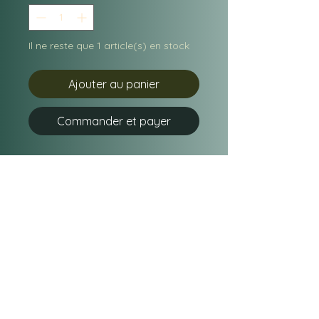
Il ne reste que 1 article(s) en stock
Ajouter au panier
Commander et payer
hauteur 18 cm, grès émaillé
patiné.
Comme une enclume kawaï,
un bébé missile qui assurera
sa propre extinction.
gayayagaetlegranddata siret n°
4319533000047