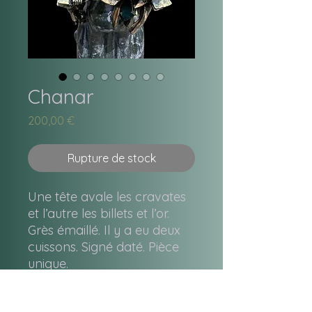
Chanar
Prix
200,00 €
Rupture de stock
Une tête avale les cravates
et l’autre les billets et l’or.
Grès émaillé. Il y a eu deux
cuissons. Signé daté. Pièce
unique.