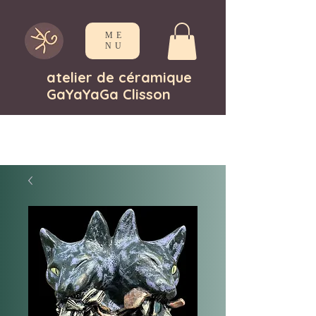
ME
NU
atelier de céramique
GaYaYaGa Clisson