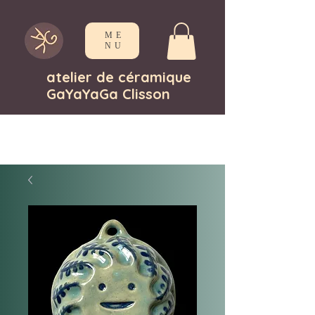
ME
NU
atelier de céramique
GaYaYaGa Clisson