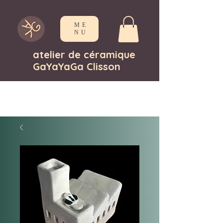
ME
NU
atelier de céramique
GaYaYaGa Clisson