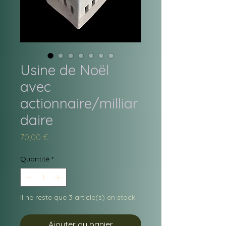
Usine de Noël
avec
actionnaire/milliar
daire
Prix
70,00 €
Quantité
*
Il ne reste que 3 article(s) en stock
Ajouter au panier