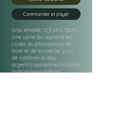
Commander et payer
Grès émaillé. 12,5 x9 x 13cm.
Une usine qui reprend les
codes du photophore de
Noël et de la crèche, pour
dé-célébrer le dieu
argent/capitalisme/consom
mation/exploitation/…
Signé daté en dessous. La
cheminée est ouverte et tu
peux placer un encens en
dessous à l’intérieur, et
blasphémer.