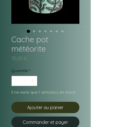
Cache pot
météorite
Prix
70,00 €
Quantité
*
Il ne reste que 1 article(s) en stock
Ajouter au panier
Commander et payer