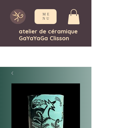
ME
NU
atelier de céramique
GaYaYaGa Clisson